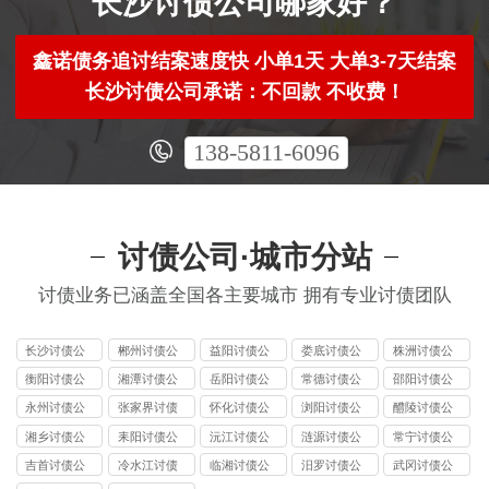
长沙讨债公司哪家好？
鑫诺债务追讨结案速度快 小单1天 大单3-7天结案
长沙讨债公司承诺：不回款 不收费！
138-5811-6096
讨债公司·城市分站
讨债业务已涵盖全国各主要城市 拥有专业讨债团队
长沙讨债公
郴州讨债公
益阳讨债公
娄底讨债公
株洲讨债公
司
司
司
司
司
衡阳讨债公
湘潭讨债公
岳阳讨债公
常德讨债公
邵阳讨债公
司
司
司
司
司
永州讨债公
张家界讨债
怀化讨债公
浏阳讨债公
醴陵讨债公
司
公司
司
司
司
湘乡讨债公
耒阳讨债公
沅江讨债公
涟源讨债公
常宁讨债公
司
司
司
司
司
吉首讨债公
冷水江讨债
临湘讨债公
汨罗讨债公
武冈讨债公
司
公司
司
司
司