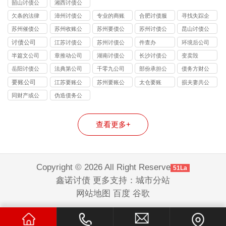
韶山讨债公
湘西讨债公
司
司
欠条的法律
漳州讨债公
专业的商账
合肥讨债服
寻找失踪企
效力
司
追收师
务
业和个人
苏州催债公
苏州收账公
苏州要债公
苏州讨债公
昆山讨债公
司
司
司
司
司
讨债公司
江苏讨债公
苏州讨债公
件查办
环境后公司
司
司
半篇文公司
章推动公司
湖南讨债公
长沙讨债公
变卖毁
司
司
岳阳讨债公
法典第公司
千零九公司
部份承担公
债务方财公
司
司
司
要账公司
江苏要账公
苏州要账公
太仓要账
损夫妻共公
司
司
司
同财产或公
伪造债务公
司
司
查看更多+
Copyright © 2026 All Right Reserve
51La
鑫诺讨债 更多支持：
城市分站
网站地图
百度
谷歌