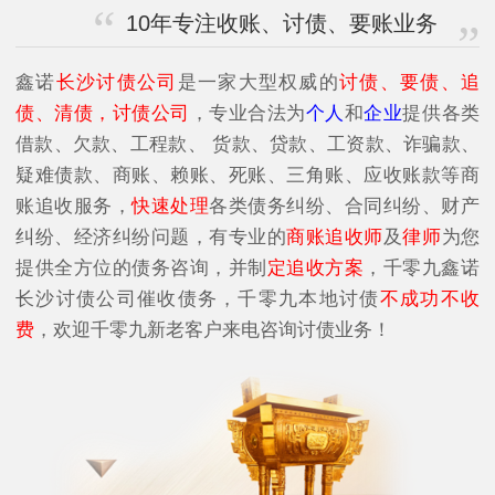
10年专注收账、讨债、要账业务
鑫诺
长沙讨债公司
是一家大型权威的
讨债、要债、追
债、清债，讨债公司
，专业合法为
个人
和
企业
提供各类
借款、欠款、工程款、 货款、贷款、工资款、诈骗款、
疑难债款、商账、赖账、死账、三角账、应收账款等商
账追收服务，
快速处理
各类债务纠纷、合同纠纷、财产
纠纷、经济纠纷问题，有专业的
商账追收师
及
律师
为您
提供全方位的债务咨询，并制
定追收方案
，千零九鑫诺
长沙讨债公司催收债务，千零九本地讨债
不成功不收
费
，欢迎千零九新老客户来电咨询讨债业务！