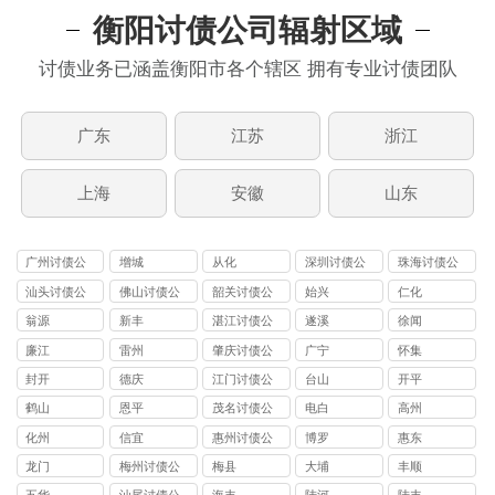
衡阳讨债公司辐射区域
讨债业务已涵盖衡阳市各个辖区 拥有专业讨债团队
广东
江苏
浙江
上海
安徽
山东
广州讨债公
增城
从化
深圳讨债公
珠海讨债公
司
司
司
汕头讨债公
佛山讨债公
韶关讨债公
始兴
仁化
司
司
司
翁源
新丰
湛江讨债公
遂溪
徐闻
司
廉江
雷州
肇庆讨债公
广宁
怀集
司
封开
德庆
江门讨债公
台山
开平
司
鹤山
恩平
茂名讨债公
电白
高州
司
化州
信宜
惠州讨债公
博罗
惠东
司
龙门
梅州讨债公
梅县
大埔
丰顺
司