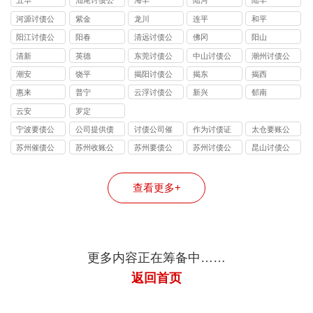
五华
汕尾讨债公
海丰
陆河
陆丰
司
河源讨债公
紫金
龙川
连平
和平
司
阳江讨债公
阳春
清远讨债公
佛冈
阳山
司
司
清新
英德
东莞讨债公
中山讨债公
潮州讨债公
司
司
司
潮安
饶平
揭阳讨债公
揭东
揭西
司
惠来
普宁
云浮讨债公
新兴
郁南
司
云安
罗定
宁波要债公
公司提供债
讨债公司催
作为讨债证
太仓要账公
司
务追讨
收
据
司
苏州催债公
苏州收账公
苏州要债公
苏州讨债公
昆山讨债公
司
司
司
司
司
查看更多+
更多内容正在筹备中……
返回首页