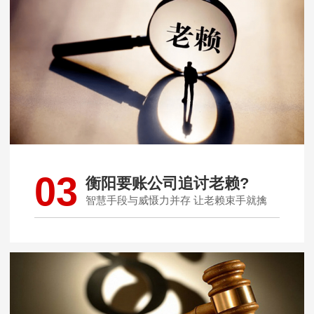
03
衡阳要账公司追讨老赖?
智慧手段与威慑力并存 让老赖束手就擒