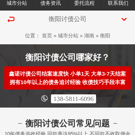
城市分站
债务资讯
委托流程
联系我们
衡阳讨债公司
位置：
首页
»
城市分站
»
湖南
»
衡阳
衡阳讨债公司哪家好？
鑫诺讨债公司结案速度快 小单1天 大单3-7天结案
拥有10年以上的债务追讨经验 收债技巧手段丰富
138-5811-6096
衡阳讨债公司常见问题
10年债务追收经验 回款率达95%以上 不回款不收取佣金