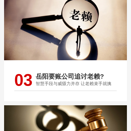
03
岳阳要账公司追讨老赖?
智慧手段与威慑力并存 让老赖束手就擒