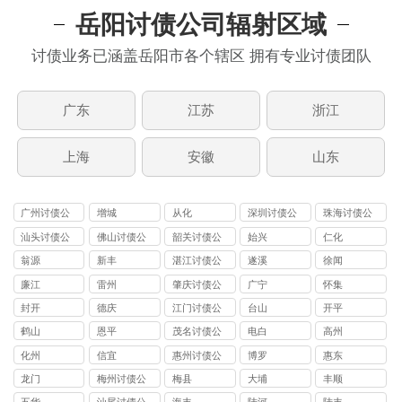
岳阳讨债公司辐射区域
讨债业务已涵盖岳阳市各个辖区 拥有专业讨债团队
广东
江苏
浙江
上海
安徽
山东
广州讨债公
增城
从化
深圳讨债公
珠海讨债公
司
司
司
汕头讨债公
佛山讨债公
韶关讨债公
始兴
仁化
司
司
司
翁源
新丰
湛江讨债公
遂溪
徐闻
司
廉江
雷州
肇庆讨债公
广宁
怀集
司
封开
德庆
江门讨债公
台山
开平
司
鹤山
恩平
茂名讨债公
电白
高州
司
化州
信宜
惠州讨债公
博罗
惠东
司
龙门
梅州讨债公
梅县
大埔
丰顺
司