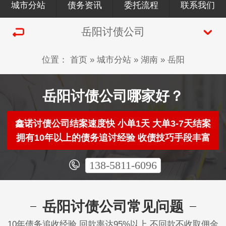
城市分站
债务资讯
委托流程
联系我们
岳阳讨债公司
位置：
首页
»
城市分站
»
湖南
»
岳阳
岳阳讨债公司哪家好？
鑫诺讨债公司结案速度快 小单1天 大单3-7天结案
拥有10年以上的债务追讨经验 收债技巧手段丰富
138-5811-6096
岳阳讨债公司常见问题
10年债务追收经验 回款率达95%以上 不回款不收取佣金