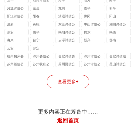
五华
汕尾讨债公
海丰
陆河
陆丰
司
河源讨债公
紫金
龙川
连平
和平
司
阳江讨债公
阳春
清远讨债公
佛冈
阳山
司
司
清新
英德
东莞讨债公
中山讨债公
潮州讨债公
司
司
司
潮安
饶平
揭阳讨债公
揭东
揭西
司
惠来
普宁
云浮讨债公
新兴
郁南
司
云安
罗定
杭州桐庐要
漳州要债公
合肥讨债要
漳州讨债公
合肥讨债服
账
司
账公司
司
务
苏州催债公
苏州收账公
苏州要债公
苏州讨债公
昆山讨债公
司
司
司
司
司
查看更多+
更多内容正在筹备中……
返回首页