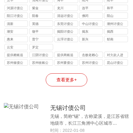
五华
汕尾讨债公
海丰
陆河
陆丰
司
河源讨债公
紫金
龙川
连平
和平
司
阳江讨债公
阳春
清远讨债公
佛冈
阳山
司
司
清新
英德
东莞讨债公
中山讨债公
潮州讨债公
司
司
司
潮安
饶平
揭阳讨债公
揭东
揭西
司
惠来
普宁
云浮讨债公
新兴
郁南
司
云安
罗定
提供赖账追
江阴讨债公
提供商账追
击败老赖心
对欠款人进
收
司
收
理防线
行过催讨
苏州催债公
苏州收账公
苏州要债公
苏州讨债公
昆山讨债公
司
司
司
司
司
查看更多+
无锡讨债公司
无锡，简称“锡”，古称梁溪，是江苏省辖
地级市，长江三角洲中心区城市…
时间：2022-01-08