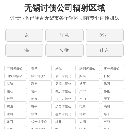
无锡讨债公司辐射区域
讨债业务已涵盖无锡市各个辖区 拥有专业讨债团队
广东
江苏
浙江
上海
安徽
山东
广州讨债公
增城
从化
深圳讨债公
珠海讨债公
司
司
司
汕头讨债公
佛山讨债公
韶关讨债公
始兴
仁化
司
司
司
翁源
新丰
湛江讨债公
遂溪
徐闻
司
廉江
雷州
肇庆讨债公
广宁
怀集
司
封开
德庆
江门讨债公
台山
开平
司
鹤山
恩平
茂名讨债公
电白
高州
司
化州
信宜
惠州讨债公
博罗
惠东
司
龙门
梅州讨债公
梅县
大埔
丰顺
司