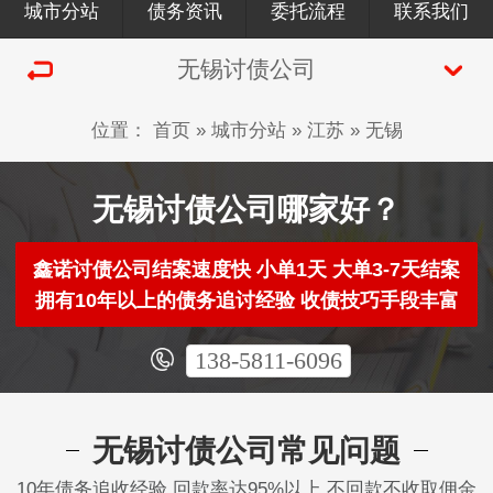
城市分站
债务资讯
委托流程
联系我们
无锡讨债公司
位置：
首页
»
城市分站
»
江苏
»
无锡
无锡讨债公司哪家好？
鑫诺讨债公司结案速度快 小单1天 大单3-7天结案
拥有10年以上的债务追讨经验 收债技巧手段丰富
138-5811-6096
无锡讨债公司常见问题
10年债务追收经验 回款率达95%以上 不回款不收取佣金