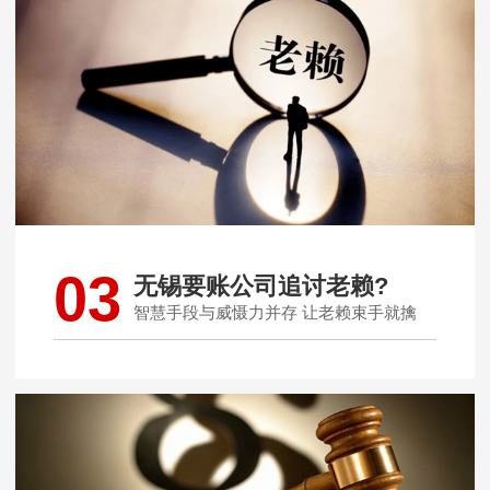
03
无锡要账公司追讨老赖?
智慧手段与威慑力并存 让老赖束手就擒