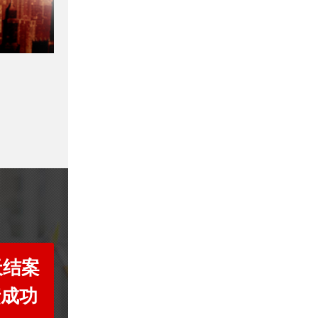
天结案
债成功