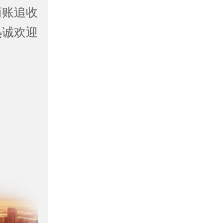
商账追收
热诚欢迎