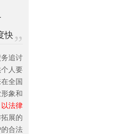
度快
债务追讨
供个人要
来在全国
业形象和
。
以法律
作拓展的
户的合法