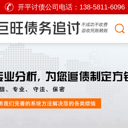
开平讨债公司电话：
138-5811-6096