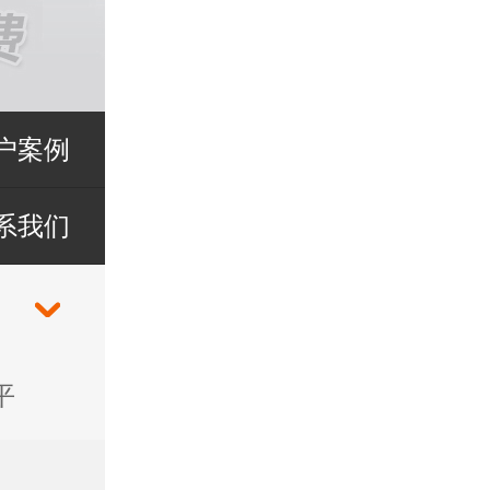
户案例
系我们
平