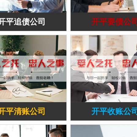
开平追债公司
开平要债公
开平清账公司
开平收账公