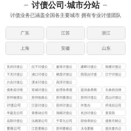
讨债公司·城市分站
讨债业务已涵盖全国各主要城市 拥有专业讨债团队
广东
江苏
浙江
上海
安徽
山东
玄武讨债公
白下讨债公
秦淮讨债公
建邺讨债公
鼓楼讨债公
司
司
司
司
司
下关讨债公
浦口讨债公
栖霞讨债公
雨花台讨债
江宁讨债公
司
司
司
公司
司
六合讨债公
溧水讨债公
高淳讨债公
司
司
司
债务追讨绝
宣城讨债公
处理各类债
提供各类商
欠条的法律
不违法
司
务纠纷
账
效力
苏州催债公
苏州收账公
苏州要债公
苏州讨债公
昆山讨债公
司
司
司
司
司
讨债公司
江苏讨债公
苏州讨债公
件查办
环境后公司
司
司
半篇文公司
章推动公司
湖南讨债公
长沙讨债公
变卖毁
司
司
岳阳讨债公
法典第公司
千零九公司
部份承担公
债务方财公
司
司
司
要账公司
江苏要账公
苏州要账公
太仓要账
损夫妻共公