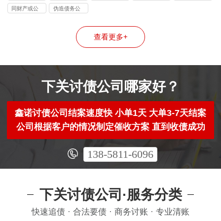
司
司
司
同财产或公
伪造债务公
司
司
查看更多+
下关讨债公司哪家好？
鑫诺讨债公司结案速度快 小单1天 大单3-7天结案
公司根据客户的情况制定催收方案 直到收债成功
138-5811-6096
下关讨债公司·服务分类
快速追债 · 合法要债 · 商务讨账 · 专业清账