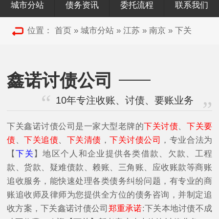
城市分站
债务资讯
委托流程
联系我们
位置：
首页
»
城市分站
»
江苏
»
南京
»
下关
鑫诺讨债公司
10年专注收账、讨债、要账业务
下关鑫诺讨债公司是一家大型老牌的
下关讨债
、
下关要
债
、
下关追债
、
下关清债
，
下关讨债公司
，专业合法为
【
下关
】地区个人和企业提供各类借款、欠款、工程
款、货款、疑难债款、赖账、三角账、应收账款等商账
追收服务，能快速处理各类债务纠纷问题，有专业的商
账追收师及律师为您提供全方位的债务咨询，并制定追
收方案，下关鑫诺讨债公司
郑重承诺
:下关本地讨债不成