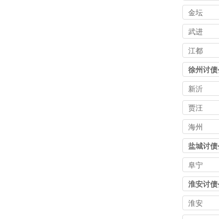
金坛
武进
江都
徐州讨债
新沂
贾汪
海州
盐城讨债
阜宁
淮安讨债
淮安