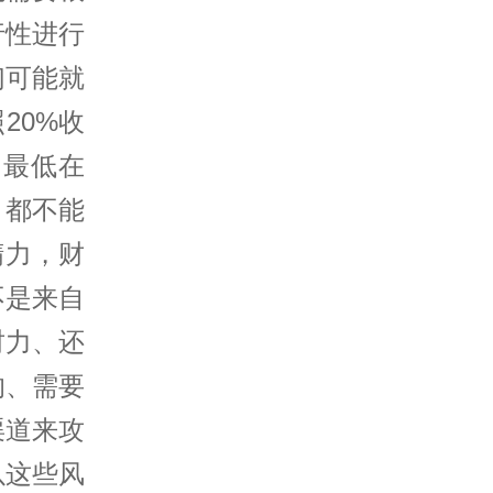
行性进行
们可能就
20%收
，最低在
，都不能
精力，财
不是来自
财力、还
的、需要
渠道来攻
以这些风