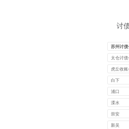
讨
苏州讨债
太仓讨债
虎丘收账
白下
浦口
溧水
崇安
新吴