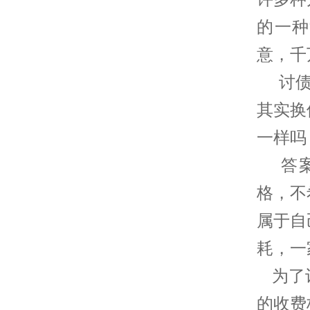
的一种
意，千
讨债
其实换
一样吗
答案
格，不
属于自
耗，一
为了让
的收费