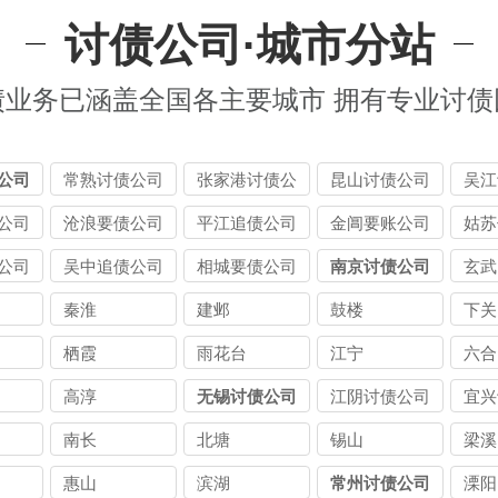
讨债公司·城市分站
债业务已涵盖全国各主要城市 拥有专业讨债
公司
常熟讨债公司
张家港讨债公
昆山讨债公司
吴江
司
公司
沧浪要债公司
平江追债公司
金阊要账公司
姑苏
公司
吴中追债公司
相城要债公司
南京讨债公司
玄武
秦淮
建邺
鼓楼
下关
栖霞
雨花台
江宁
六合
高淳
无锡讨债公司
江阴讨债公司
宜兴
南长
北塘
锡山
梁溪
惠山
滨湖
常州讨债公司
溧阳