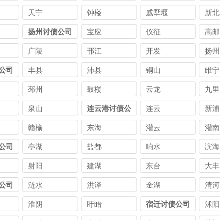
天宁
钟楼
戚墅堰
新北
扬州讨债公司
宝应
仪征
高邮
广陵
邗江
开发
扬州
公司
丰县
沛县
铜山
睢宁
邳州
鼓楼
云龙
九里
泉山
连云港讨债公
连云
新浦
司
赣榆
东海
灌云
灌南
公司
亭湖
盐都
响水
滨海
射阳
建湖
东台
大丰
公司
涟水
洪泽
金湖
清河
淮阴
盱眙
宿迁讨债公司
沭阳