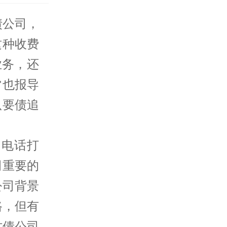
债公司
，
这种收费
业务，还
常也报导
只要债追
电话打
司重要的
公司背景
路，但有
讨债公司