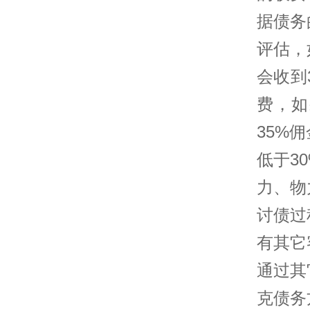
据债务
评估，
会收到
费，如
35%
低于3
力、物
讨债过
有其它
通过其
克债务