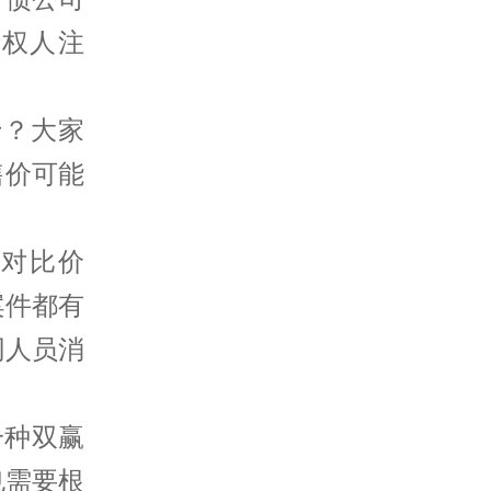
债权人注
？大家
售价可能
对比价
案件都有
同人员消
一种双赢
也需要根