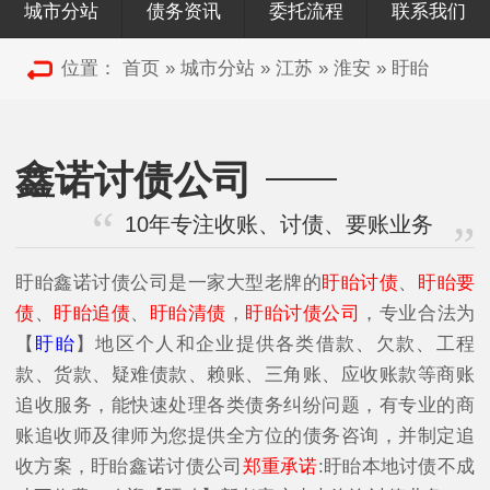
城市分站
债务资讯
委托流程
联系我们
位置：
首页
»
城市分站
»
江苏
»
淮安
»
盱眙
鑫诺讨债公司
10年专注收账、讨债、要账业务
盱眙鑫诺讨债公司是一家大型老牌的
盱眙讨债
、
盱眙要
债
、
盱眙追债
、
盱眙清债
，
盱眙讨债公司
，专业合法为
【
盱眙
】地区个人和企业提供各类借款、欠款、工程
款、货款、疑难债款、赖账、三角账、应收账款等商账
追收服务，能快速处理各类债务纠纷问题，有专业的商
账追收师及律师为您提供全方位的债务咨询，并制定追
收方案，盱眙鑫诺讨债公司
郑重承诺
:盱眙本地讨债不成