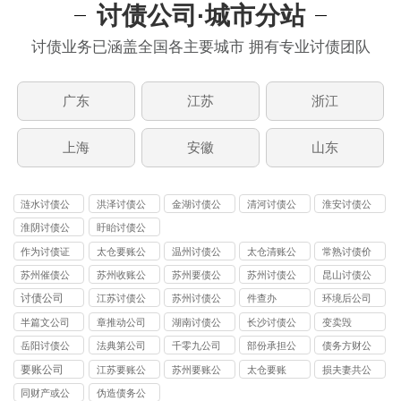
讨债公司·城市分站
讨债业务已涵盖全国各主要城市 拥有专业讨债团队
广东
江苏
浙江
上海
安徽
山东
涟水讨债公
洪泽讨债公
金湖讨债公
清河讨债公
淮安讨债公
司
司
司
司
司
淮阴讨债公
盱眙讨债公
司
司
作为讨债证
太仓要账公
温州讨债公
太仓清账公
常熟讨债价
据
司
司
司
格
苏州催债公
苏州收账公
苏州要债公
苏州讨债公
昆山讨债公
司
司
司
司
司
讨债公司
江苏讨债公
苏州讨债公
件查办
环境后公司
司
司
半篇文公司
章推动公司
湖南讨债公
长沙讨债公
变卖毁
司
司
岳阳讨债公
法典第公司
千零九公司
部份承担公
债务方财公
司
司
司
要账公司
江苏要账公
苏州要账公
太仓要账
损夫妻共公
司
司
司
同财产或公
伪造债务公